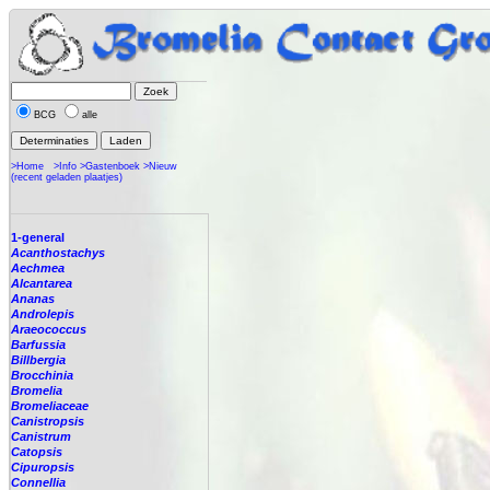
BCG
alle
>Home
>Info
>Gastenboek
>Nieuw
(recent geladen plaatjes)
1-general
Acanthostachys
Aechmea
Alcantarea
Ananas
Androlepis
Araeococcus
Barfussia
Billbergia
Brocchinia
Bromelia
Bromeliaceae
Canistropsis
Canistrum
Catopsis
Cipuropsis
Connellia