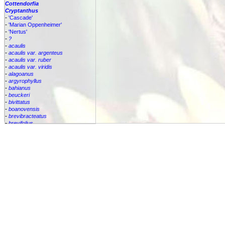
Cottendorfia
Cryptanthus
-
'Cascade'
-
'Marian Oppenheimer'
-
'Nertus'
-
?
-
acaulis
-
acaulis var. argenteus
-
acaulis var. ruber
-
acaulis var. viridis
-
alagoanus
-
argyrophyllus
-
bahianus
-
beuckeri
-
bivittatus
-
boanovensis
-
brevibracteatus
-
brevifolius
-
bromelioides
-
bromelioides var. tricolor
-
colnagoi
-
cruzalmensis
-
dianae
-
flesherii
-
lacerdae
-
lutandensis
-
lymansmithii
-
marginatus
-
maritimus
-
praetextus
-
pseudopetiolatus
-
santateresinhensis