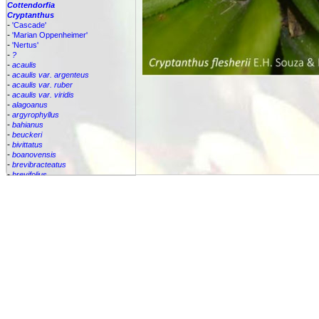
Cottendorfia
Cryptanthus
-
'Cascade'
-
'Marian Oppenheimer'
-
'Nertus'
-
?
-
acaulis
-
acaulis var. argenteus
-
acaulis var. ruber
-
acaulis var. viridis
-
alagoanus
-
argyrophyllus
-
bahianus
-
beuckeri
-
bivittatus
-
boanovensis
-
brevibracteatus
-
brevifolius
-
bromelioides
-
bromelioides var. tricolor
-
colnagoi
-
cruzalmensis
-
dianae
Cryptanthus
flesherii
-
lacerdae
-
lutandensis
-
lymansmithii
-
marginatus
-
maritimus
-
praetextus
-
pseudopetiolatus