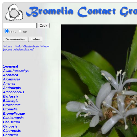
BCG
alle
>Home
>Info
>Gastenboek
>Nieuw
(recent geladen plaatjes)
1-general
Acanthostachys
Aechmea
Alcantarea
Ananas
Androlepis
Araeococcus
Barfussia
Billbergia
Brocchinia
Bromelia
Bromeliaceae
Canistropsis
Canistrum
Catopsis
Cipuropsis
Connellia