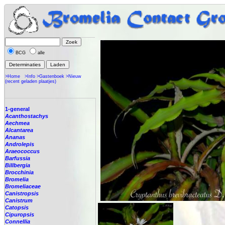
BCG
alle
>Home
>Info
>Gastenboek
>Nieuw
(recent geladen plaatjes)
1-general
Acanthostachys
Aechmea
Alcantarea
Ananas
Androlepis
Araeococcus
Barfussia
Billbergia
Brocchinia
Bromelia
Bromeliaceae
Canistropsis
Canistrum
Catopsis
Cipuropsis
Connellia