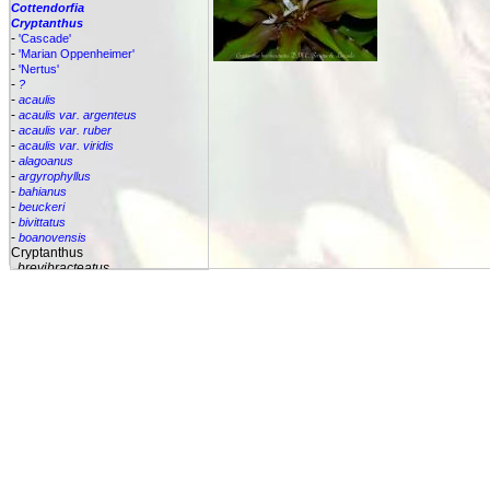
Cottendorfia
Cryptanthus
-
'Cascade'
-
'Marian Oppenheimer'
-
'Nertus'
-
?
-
acaulis
-
acaulis var. argenteus
-
acaulis var. ruber
-
acaulis var. viridis
-
alagoanus
-
argyrophyllus
-
bahianus
-
beuckeri
-
bivittatus
-
boanovensis
Cryptanthus
brevibracteatus
-
brevifolius
-
bromelioides
-
bromelioides var. tricolor
-
colnagoi
-
cruzalmensis
-
dianae
-
flesherii
-
lacerdae
-
lutandensis
-
lymansmithii
-
marginatus
-
maritimus
-
praetextus
-
pseudopetiolatus