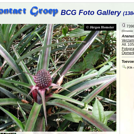
BCG Foto Gallery
(138
7398
(Dimensie: 1
Anana
Verzame
Alt.:10
Fotogra
Opmerk
Toevoe
(Klik