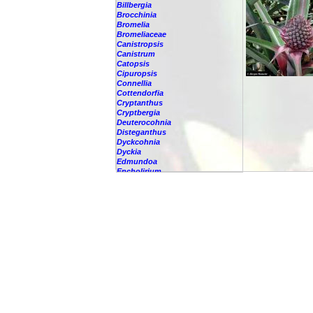
Billbergia
Brocchinia
Bromelia
Bromeliaceae
Canistropsis
Canistrum
Catopsis
Cipuropsis
Connellia
Cottendorfia
Cryptanthus
Cryptbergia
Deuterocohnia
Disteganthus
Dyckcohnia
Dyckia
Edmundoa
Encholirium
Fascicularia
Fernseea
Forzzaea
Fosterella
Glomeropitcairnia
Goudaea
Gregbrownia
Greigia
Guzmania
Hechtia
Hohenbergia
Hohenbergiopsis
Hylaeaicum
Jagrantia