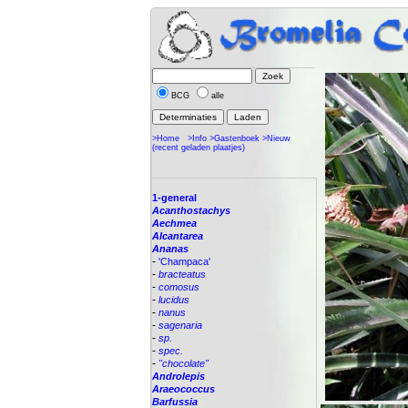
BCG
alle
>Home
>Info
>Gastenboek
>Nieuw
(recent geladen plaatjes)
1-general
Acanthostachys
Aechmea
Alcantarea
Ananas
-
'Champaca'
-
bracteatus
-
comosus
-
lucidus
-
nanus
-
sagenaria
-
sp.
-
spec.
-
"chocolate"
Androlepis
Araeococcus
Barfussia