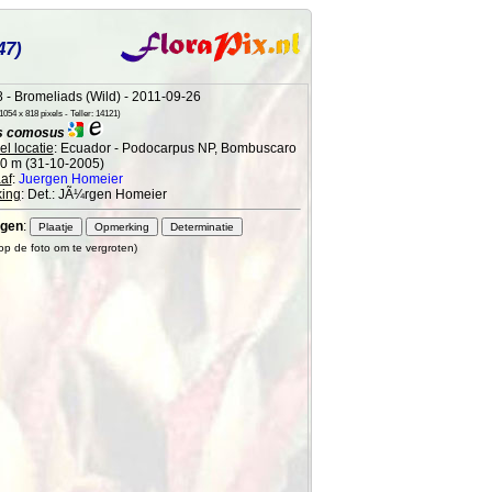
47)
 - Bromeliads (Wild) - 2011-09-26
054 x 818 pixels - Teller: 14121)
s comosus
l locatie
: Ecuador - Podocarpus NP, Bombuscaro
50 m (31-10-2005)
af
:
Juergen Homeier
ing
: Det.: JÃ¼rgen Homeier
gen
:
 op de foto om te vergroten)