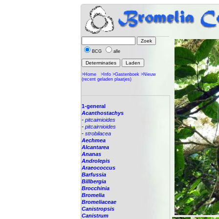
BCG
alle
>Home
>Info
>Gastenboek
>Nieuw
(recent geladen plaatjes)
1-general
Acanthostachys
-
pitcaimioides
-
pitcairnioides
-
strobilacea
Aechmea
Alcantarea
Ananas
Androlepis
Araeococcus
Barfussia
Billbergia
Brocchinia
Bromelia
Bromeliaceae
Canistropsis
Canistrum