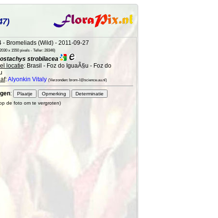
47)
 - Bromeliads (Wild) - 2011-09-27
030 x 1550 pixels - Teller: 28346)
ostachys strobilacea
l locatie
: Brasil - Foz do IguaÃ§u - Foz do
u
af
:
Alyonkin Vitaly
(Verzonden: brom-l@science.uu.nl)
gen
:
 op de foto om te vergroten)