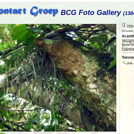
BCG Foto Gallery
(138
7654
(Dimensie: 2
Acanth
Verzame
IguaÃ§
Fotogra
Toevoe
(Klik