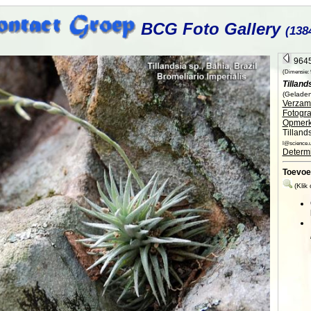
BCG Foto Gallery
(138
9645
(Dimensie: 9
Tilland
(Geladen 
Verzame
Fotogra
Opmerk
Tilland
l@science.u
Determi
Toevoe
(Klik