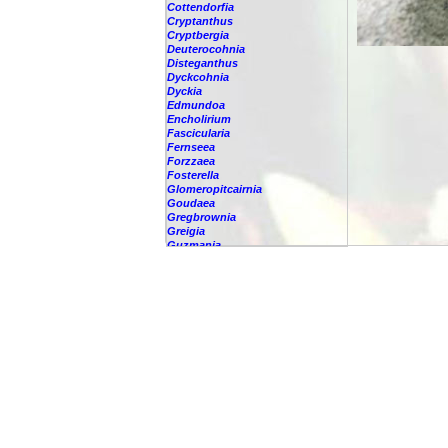
Cottendorfia
Cryptanthus
Cryptbergia
Deuterocohnia
Disteganthus
Dyckcohnia
Dyckia
Edmundoa
Encholirium
Fascicularia
Fernseea
Forzzaea
Fosterella
Glomeropitcairnia
Goudaea
Gregbrownia
Greigia
Guzmania
Hechtia
Hohenbergia
Hohenbergiopsis
Hylaeaicum
Jagrantia
Josemania
Karawata
Krenakanthus
Lapanthus
Lemeltonia
Lindmania
Lutheria
Lymania
Mark