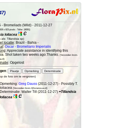
47)
 - Bromeliads (Wild) - 2011-12-27
26 x 823 pixels - Teller: 18091)
sia loliacea
als: Tillandsia sp)
l locatie
: Brazil - Bahia -
af
:
Oscar - Bromeliario Imperialis
ing
: Appreciate assistance in identifying this
sia. Shot taken two weeks ago.Thanks.
(Verzonden: brom-
u.nl)
natie
: Opgelost
gen
:
 op de foto om te vergroten)
Opmerking:
Greg Dauss
(2011-12-27) - Possibly T.
loliacea
(Verzonden: brom-l@science.uu.nl)
Determinatie: Walter Till (2011-12-27)
=Tillandsia
loliacea