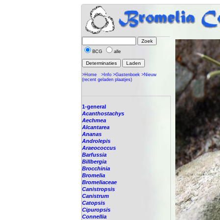
BCG
alle
>Home
>Info
>Gastenboek
>Nieuw
(recent geladen plaatjes)
1-general
Acanthostachys
Aechmea
Alcantarea
Ananas
Androlepis
Araeococcus
Barfussia
Billbergia
Brocchinia
Bromelia
Bromeliaceae
Canistropsis
Canistrum
Catopsis
Cipuropsis
Connellia