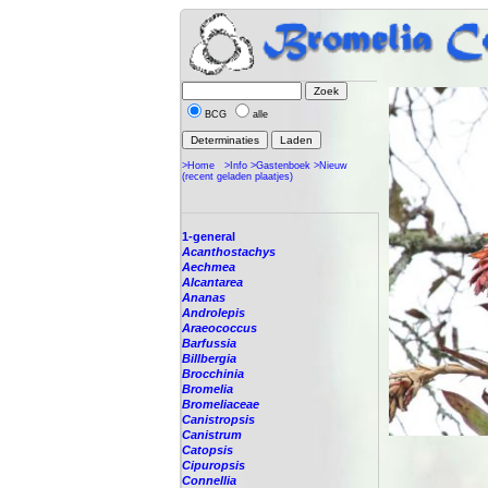
BCG
alle
>Home
>Info
>Gastenboek
>Nieuw
(recent geladen plaatjes)
1-general
Acanthostachys
Aechmea
Alcantarea
Ananas
Androlepis
Araeococcus
Barfussia
Billbergia
Brocchinia
Bromelia
Bromeliaceae
Canistropsis
Canistrum
Catopsis
Cipuropsis
Connellia