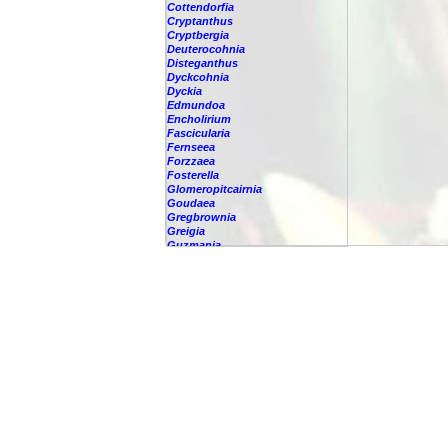
Cottendorfia
Cryptanthus
Cryptbergia
Deuterocohnia
Disteganthus
Dyckcohnia
Dyckia
Edmundoa
Encholirium
Fascicularia
Fernseea
Forzzaea
Fosterella
Glomeropitcairnia
Goudaea
Gregbrownia
Greigia
Guzmania
Hechtia
Hohenbergia
Hohenbergiopsis
Hylaeaicum
Jagrantia
Josemania
Karawata
Krenakanthus
Lapanthus
Lemeltonia
Lindmania
Lutheria
Lymania
Mark