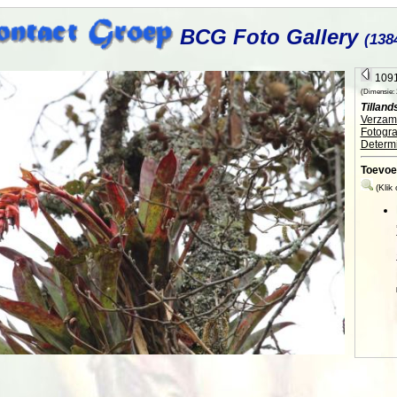
BCG Foto Gallery
(138
1091
(Dimensie: 2
Tilland
Verzame
Fotogra
Determi
Toevoe
(Klik