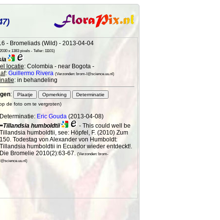
47)
6 - Bromeliads (Wild) - 2013-04-04
030 x 1383 pixels - Teller: 11101)
sia
l locatie
: Colombia - near Bogota -
af
:
Guillermo Rivera
(Verzonden: brom-l@science.uu.nl)
natie
: in behandeling
gen
:
 op de foto om te vergroten)
Determinatie:
Eric Gouda
(2013-04-08)
=Tillandsia humboldtii
- This could well be
Tillandsia humboldtii, see: Höpfel, F. (2010) Zum
150. Todestag von Alexander von Humboldt:
Tillandsia humboldtii in Ecuador wieder entdeckt!.
Die Bromelie 2010(2):63-67.
(Verzonden: brom-
l@science.uu.nl)