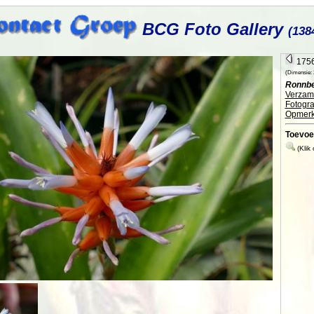
BCG Foto Gallery
(138
1756
(Dimensie: 2
Ronnbe
Verzame
Fotogra
Opmerk
Toevoe
(Klik