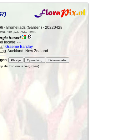
47)
6 - Bromeliads (Garden) - 20220428
030 x 1383 pixels - Teller: 13631)
rgia fraseri
l locatie
: - -
af
:
Graeme Barclay
ing
: Auckland, New Zealand
gen
:
 op de foto om te vergroten)