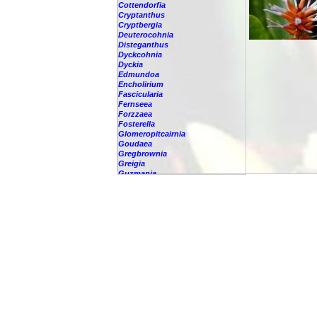
Cottendorfia
Cryptanthus
Cryptbergia
Deuterocohnia
Disteganthus
Dyckcohnia
Dyckia
Edmundoa
Encholirium
Fascicularia
Fernseea
Forzzaea
Fosterella
Glomeropitcairnia
Goudaea
Gregbrownia
Greigia
Guzmania
Hechtia
Hohenbergia
Hohenbergiopsis
Hylaeaicum
Jagrantia
Josemania
Karawata
Krenakanthus
Lapanthus
Lemeltonia
Lindmania
Lutheria
Lymania
Mark