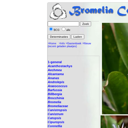
BCG
alle
>Home
>Info
>Gastenboek
>Nieuw
(recent geladen plaatjes)
1-general
Acanthostachys
Aechmea
Alcantarea
Ananas
Androlepis
Araeococcus
Barfussia
Billbergia
Brocchinia
Bromelia
Bromeliaceae
Canistropsis
Canistrum
Catopsis
Cipuropsis
Connellia