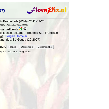
47)
 - Bromeliads (Wild) - 2011-09-26
302 x 1754 pixels - Teller: 15897)
ia melinonis
l locatie
: Ecuador - Reserva San Francisco
af
:
Juergen Homeier
ing
: det.: E.J.Gouda (10-2007)
gen
:
 op de foto om te vergroten)