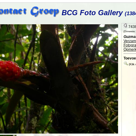
BCG Foto Gallery
(138
7438
(Dimensie: 2
Guzman
Verzame
Fotogra
Opmerk
Toevoe
(Klik