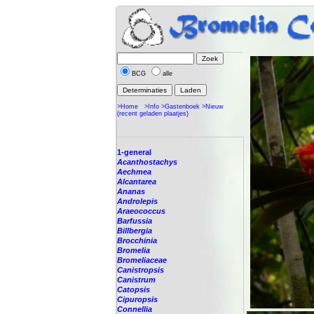
BCG
alle
>Home
>Info
>Gastenboek
>Nieuw
(recent geladen plaatjes)
1-general
Acanthostachys
Aechmea
Alcantarea
Ananas
Androlepis
Araeococcus
Barfussia
Billbergia
Brocchinia
Bromelia
Bromeliaceae
Canistropsis
Canistrum
Catopsis
Cipuropsis
Connellia