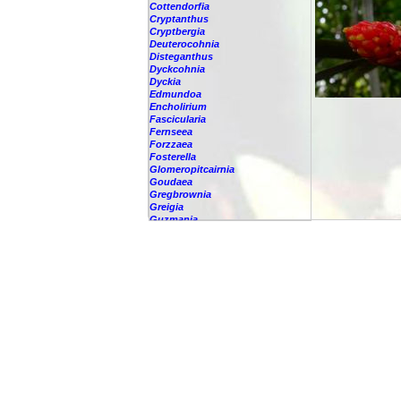
Cottendorfia
Cryptanthus
Cryptbergia
Deuterocohnia
Disteganthus
Dyckcohnia
Dyckia
Edmundoa
Encholirium
Fascicularia
Fernseea
Forzzaea
Fosterella
Glomeropitcairnia
Goudaea
Gregbrownia
Greigia
Guzmania
-
berteroniana
-
cf. angustifolia
-
nicaraguensis
-
rhonhofiana
-
sp.
-
spec.
-
kraenzliniana
-
oligantha
-
pseudospectabilis
-
testudinis var. tetudinis
-
'Marlebeca'
-
'Theresa'
-
?
-
acorifolia