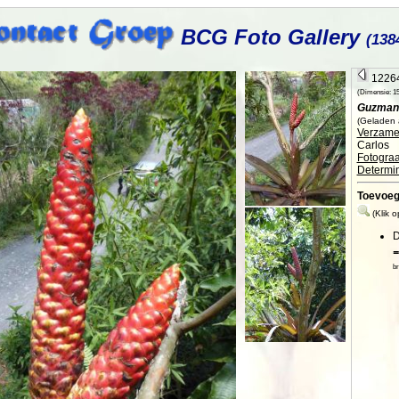
BCG Foto Gallery
(138
12264
(Dimensie: 153
Guzmani
(Geladen a
Verzamel
Carlos
Fotograa
Determin
Toevoe
(Klik 
D
=
br