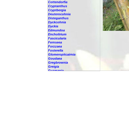
Cottendorfia
Cryptanthus
Cryptbergia
Deuterocohnia
Disteganthus
Dyckcohnia
Dyckia
Edmundoa
Encholirium
Fascicularia
Fernseea
Forzzaea
Fosterella
Glomeropitcairnia
Goudaea
Gregbrownia
Greigia
Guzmania
-
berteroniana
-
cf. angustifolia
-
nicaraguensis
-
rhonhofiana
-
sp.
-
spec.
-
kraenzliniana
-
oligantha
-
pseudospectabilis
-
testudinis var. tetudinis
-
'Marlebeca'
-
'Theresa'
-
?
-
acorifolia