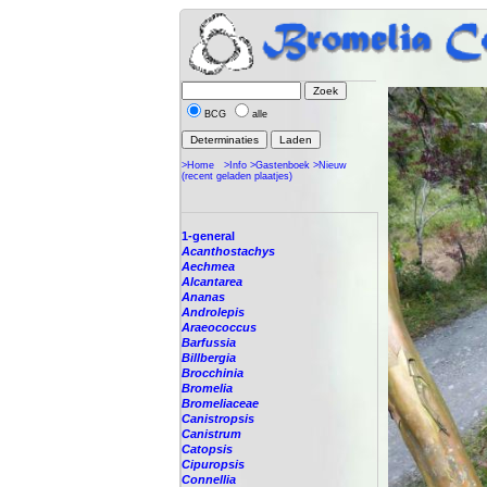
BCG
alle
>Home
>Info
>Gastenboek
>Nieuw
(recent geladen plaatjes)
1-general
Acanthostachys
Aechmea
Alcantarea
Ananas
Androlepis
Araeococcus
Barfussia
Billbergia
Brocchinia
Bromelia
Bromeliaceae
Canistropsis
Canistrum
Catopsis
Cipuropsis
Connellia