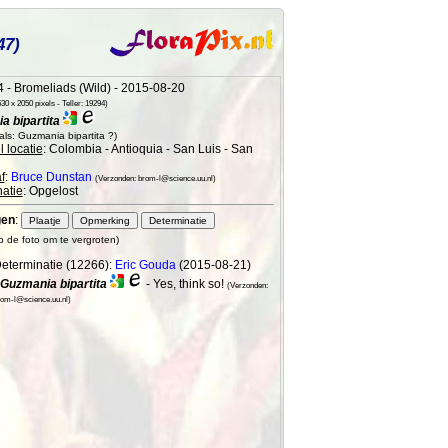
47)
 - Bromeliads (Wild) - 2015-08-20
0 x 2050 pixels - Teller: 19294)
a bipartita
ls: Guzmania bipartita ?)
 locatie
: Colombia - Antioquia - San Luis - San
f
:
Bruce Dunstan
(Verzonden: brom-l@science.uu.nl)
atie
: Opgelost
gen
:
op de foto om te vergroten)
eterminatie (12266):
Eric Gouda
(2015-08-21)
Guzmania bipartita
- Yes, think so!
(Verzonden:
om-l@science.uu.nl)