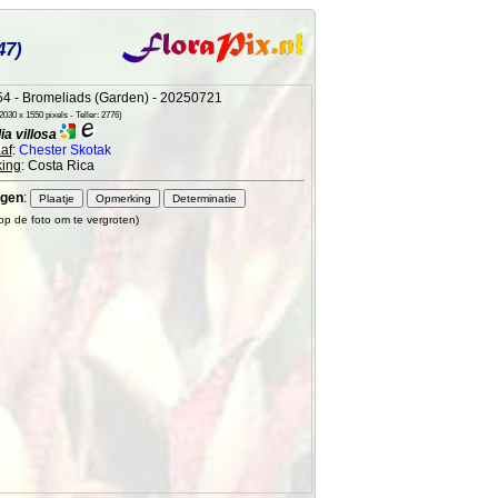
47)
4 - Bromeliads (Garden) - 20250721
030 x 1550 pixels - Teller: 2776)
a villosa
af
:
Chester Skotak
ing
: Costa Rica
gen
:
 op de foto om te vergroten)