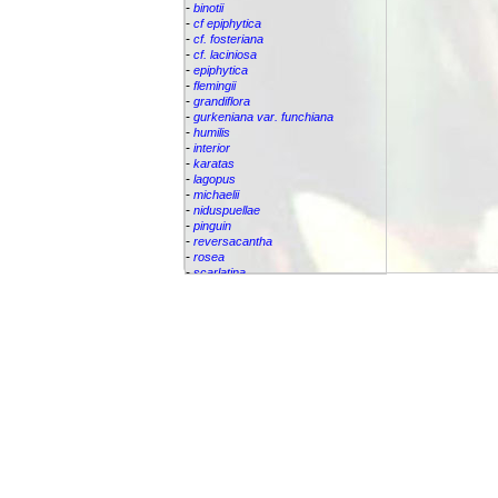
-
binotii
-
cf epiphytica
-
cf. fosteriana
-
cf. laciniosa
-
epiphytica
-
flemingii
-
grandiflora
-
gurkeniana var. funchiana
-
humilis
-
interior
-
karatas
-
lagopus
-
michaelii
-
niduspuellae
-
pinguin
-
reversacantha
-
rosea
-
scarlatina
-
serra
-
sp.
Bromelia
villosa
Bromeliaceae
Canistropsis
Canistrum
Catopsis
Cipuropsis
Connellia
Cottendorfia
Cryptanthus
Cryptbergia
Deuterocohnia