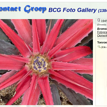
BCG Foto Gallery
(138
1945
(Dimensie: 2
Bromeli
Fotogra
Opmerk
Toevoe
(Klik