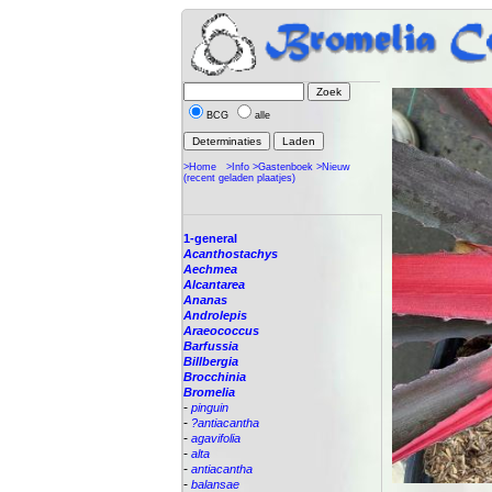
BCG
alle
>Home
>Info
>Gastenboek
>Nieuw
(recent geladen plaatjes)
1-general
Acanthostachys
Aechmea
Alcantarea
Ananas
Androlepis
Araeococcus
Barfussia
Billbergia
Brocchinia
Bromelia
-
pinguin
-
?antiacantha
-
agavifolia
-
alta
-
antiacantha
-
balansae