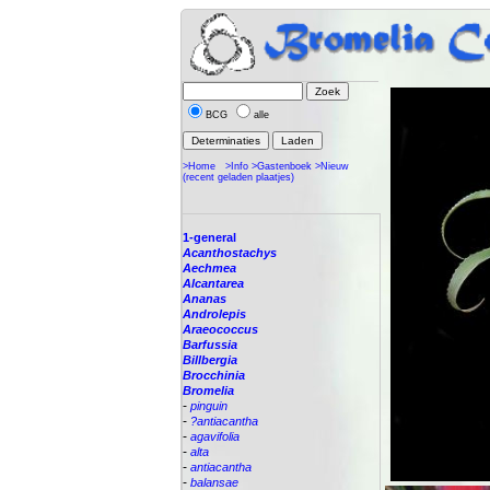
BCG
alle
>Home
>Info
>Gastenboek
>Nieuw
(recent geladen plaatjes)
1-general
Acanthostachys
Aechmea
Alcantarea
Ananas
Androlepis
Araeococcus
Barfussia
Billbergia
Brocchinia
Bromelia
-
pinguin
-
?antiacantha
-
agavifolia
-
alta
-
antiacantha
-
balansae