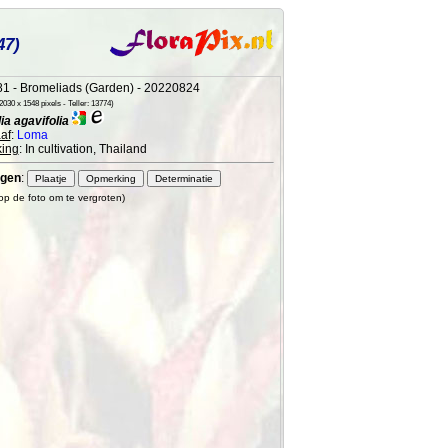
47)
1 - Bromeliads (Garden) - 20220824
030 x 1548 pixels - Teller: 13774)
a agavifolia
af
:
Loma
ing
: In cultivation, Thailand
gen
:
 op de foto om te vergroten)