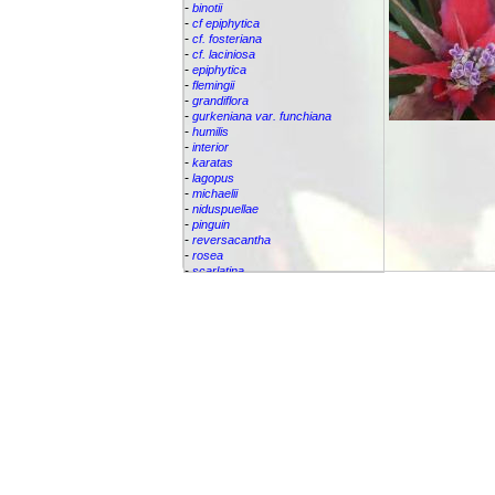
-
binotii
-
cf epiphytica
-
cf. fosteriana
-
cf. laciniosa
-
epiphytica
-
flemingii
-
grandiflora
-
gurkeniana var. funchiana
-
humilis
-
interior
-
karatas
-
lagopus
-
michaelii
-
niduspuellae
-
pinguin
-
reversacantha
-
rosea
-
scarlatina
-
serra
-
sp.
-
villosa
Bromeliaceae
Canistropsis
Canistrum
Catopsis
Cipuropsis
Connellia
Cottendorfia
Cryptanthus
Cryptbergia
Deuterocohnia
Disteganthus