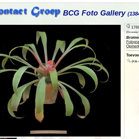
BCG Foto Gallery
(138
1768
(Dimensie: 2
Bromeli
Fotogra
Opmerk
Toevoe
(Klik