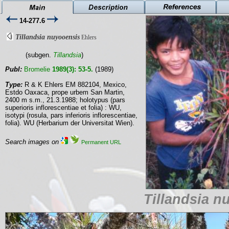
14-277.6
Tillandsia nuyooensis
Ehlers
(subgen.
Tillandsia
)
Publ:
Bromelie
1989(3): 53-5.
(1989)
Type:
R & K Ehlers EM 882104, Mexico,
Estdo Oaxaca, prope urbem San Martin,
2400 m s.m., 21.3.1988; holotypus (pars
superioris inflorescentiae et folia) : WU,
isotypi (rosula, pars inferioris inflorescentiae,
folia). WU (Herbarium der Universitat Wien).
Search images on
Permanent URL
Tillandsia n